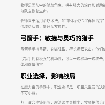
牧师是团队中的辅助角色，拥有强大的治疗和辅助
为队友恢复生命。
牧师善于运用治疗术法，如“单体治疗”和“群体治
供增益状态，提升队友属性。
弓箭手：敏捷与灵巧的猎手
弓箭手手持弓箭，身姿轻盈，擅长远程攻击。他们
弓箭手拥有极强的机动性，可以一边移动一边攻击，
体和群体伤害。
职业选择，影响战局
在魔力宝贝手游中，职业选择是一项至关重要的决
不可小觑。
战士适合冲锋陷阵，魔法师主导输出，牧师提供治