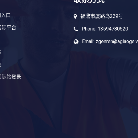
网入口
福鼎市厦路岛229号
国际平台
Phone: 13594780520
目
Email: zgenren@aglaoge.v
态
类
国际站登录