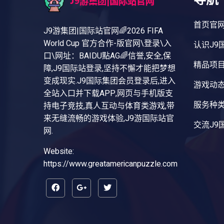
首页官
J9游集团|国际站官网🌈2026 FIFA
World Cup 官方合作-版官网\登录\入
认识J9
口\网址：BAIDU點AG🌈信誉,安全,保
精品项
障,J9国际站登录,坚持不懈才能把梦想
变成现实.J9国际集团会员登录后,进入
游戏动
全站入口并下载APP,网页与手机版支
服务种
持电子竞技,真人互动与体育类游戏,带
来无缝流畅的游戏体验,J9游国际站官
交流J9
网.
Website:
https://www.greatamericanpuzzle.com